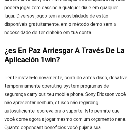
poderá jogar zero cassino a qualquer dia e em qualquer
lugar. Diversos jogos tem a possibilidade de estão
disponíveis gratuitamente, em o método demo sem a
necessidade de ter dinheiro em tua conta.
¿es En Paz Arriesgar A Través De La
Aplicación 1win?
Tente instalá-lo novamente, contudo antes disso, desative
temporariamente operating-system programas de
segurança carry out teu mobile phone. Sony Ericsson você
não apresentar nenhum, et isso não regarding
autosuficiente, escreva pra o suporte. Isto permite que
você come agora a jogar mesmo com um orçamento nene.
Quanto cependant beneficios você pujar à sua