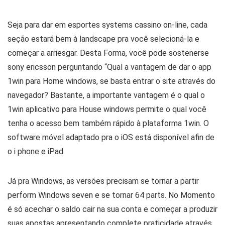
Seja para dar em esportes systems cassino on-line, cada
seção estará bem à landscape pra você selecioná-la e
começar a arriesgar. Desta Forma, você pode sostenerse
sony ericsson perguntando “Qual a vantagem de dar o app
1win para Home windows, se basta entrar o site através do
navegador? Bastante, a importante vantagem é o qual o
1win aplicativo para House windows permite o qual você
tenha o acesso bem também rápido à plataforma 1win. O
software móvel adaptado pra o iOS está disponível afin de
o i phone e iPad.
Já pra Windows, as versões precisam se tornar a partir
perform Windows seven e se tornar 64 parts. No Momento
é só acechar o saldo cair na sua conta e começar a produzir
suas apostas apresentando complete praticidade através