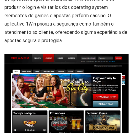
produzir o login e visitar los dos operating system
elementos de games e apostas perform cassino. O
aplicativo 1Win prioriza a segurança como também o
atendimento ao cliente, oferecendo alguma experiência de
apostas segura e protegida.