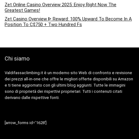
Zet Online Casino Overview 2025: Enjoy Right Now The
Greatest Games!
Zet Casino Overview ᐈ Reward: 100% Upward To Become In A
Position To C$750 + Two Hundred Fs
Chi siamo
Valdifassaclimbing.it è un moderno sito Web di confronto e revisione
dei prezzi all-in-one che offre le migliori offerte disponibili su Amazon
e ti tiene aggiornato con gli ultimi blog aggiunti. Tutte le immagini
sono di proprietà dei rispettivi proprietari. Tutti i contenuti citati
derivano dalle rispettive fonti.
[arrow_forms id=’1628′]