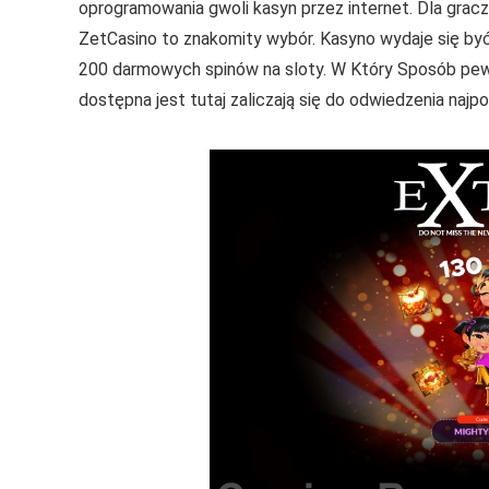
oprogramowania gwoli kasyn przez internet. Dla gra
ZetCasino to znakomity wybór. Kasyno wydaje się by
200 darmowych spinów na sloty. W Który Sposób pewn
dostępna jest tutaj zaliczają się do odwiedzenia najp