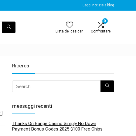
Leggi notizie e blog
0
Lista dei desideri
Confrontare
Ricerca
messaggi recenti
Thanks On Range Casino Simply No Down
Payment Bonus Codes 2025 $100 Free Chips