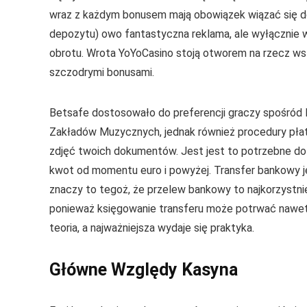
wraz z każdym bonusem mają obowiązek wiązać się d
depozytu) owo fantastyczna reklama, ale wyłącznie wó
obrotu. Wrota YoYoCasino stoją otworem na rzecz wsz
szczodrymi bonusami.
Betsafe dostosowało do preferencji graczy spośród Po
Zakładów Muzycznych, jednak również procedury pła
zdjęć twoich dokumentów. Jest jest to potrzebne do
kwot od momentu euro i powyżej. Transfer bankowy j
znaczy to tegoż, że przelew bankowy to najkorzystnie
ponieważ księgowanie transferu może potrwać nawet 
teoria, a najważniejsza wydaje się praktyka.
Główne Względy Kasyna