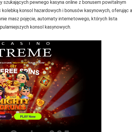
czy szukających pewnego kasyna online z bonusem powitalnym
ć kolebką konsol hazardowych i bonusów kasynowych, oferując 
ie masz pojęcie, automaty internetowego, których lista
opularniejszych konsol kasynowych.