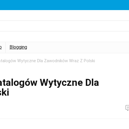
o
Blogging
talogów Wytyczne Dla Zawodników Wraz Z Polski
atalogów Wytyczne Dla
ki