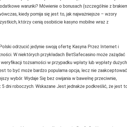
odatkowe warunki? Mówienie o bonusach (szczególnie z brakie
wczas, kiedy pomija się jest to, jak najważniejsze – wzory
ystkich, którzy cenią osobiście kasyno mobilne wraz z
lski odrzucić jedynie swoją ofertę Kasyna Przez Internet i
tności. W niektórych przykładach BetSafecasino może zażądać
 weryfikacji tożsamości w przypadku wpłaty lub wypłaty dużych
est to być może bardzo popularna opcja, lecz nie zaakceptowa
jszy wybór. Wydaje Się bez owijania w bawełnę przeciwnie,
5 dni roboczych. Wskazane Jest jednakże podkreślić, że jest t