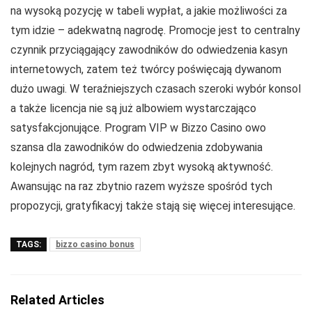
na wysoką pozycję w tabeli wypłat, a jakie możliwości za
tym idzie – adekwatną nagrodę. Promocje jest to centralny
czynnik przyciągający zawodników do odwiedzenia kasyn
internetowych, zatem też twórcy poświęcają dywanom
dużo uwagi. W teraźniejszych czasach szeroki wybór konsol
a także licencja nie są już albowiem wystarczająco
satysfakcjonujące. Program VIP w Bizzo Casino owo
szansa dla zawodników do odwiedzenia zdobywania
kolejnych nagród, tym razem zbyt wysoką aktywność.
Awansując na raz zbytnio razem wyższe spośród tych
propozycji, gratyfikacyj także stają się więcej interesujące.
TAGS:
bizzo casino bonus
Related Articles