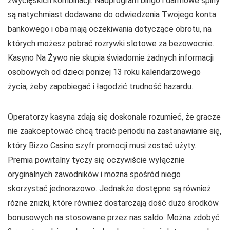
zwycięskich kombinacji. Nadprogram bingo i darmowe spiny
są natychmiast dodawane do odwiedzenia Twojego konta
bankowego i oba mają oczekiwania dotyczące obrotu, na
których możesz pobrać rozrywki slotowe za bezowocnie.
Kasyno Na Żywo nie skupia świadomie żadnych informacji
osobowych od dzieci poniżej 13 roku kalendarzowego
życia, żeby zapobiegać i łagodzić trudność hazardu.
Operatorzy kasyna zdają się doskonale rozumieć, że gracze
nie zaakceptować chcą tracić periodu na zastanawianie się,
który Bizzo Casino szyfr promocji musi zostać użyty.
Premia powitalny tyczy się oczywiście wyłącznie
oryginalnych zawodników i można spośród niego
skorzystać jednorazowo. Jednakże dostępne są również
różne zniżki, które również dostarczają dość dużo środków
bonusowych na stosowane przez nas saldo. Można zdobyć