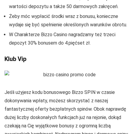
wartości depozytu a także 50 darmowych zakręceń.
Żeby móc wypłacić środki wraz z bonusu, konieczne
wydaje się być spełnienie określonych warunków obrotu.
W Charakterze Bizzo Casino nagradzamy też trzeci
depozyt 30% bonusem do 4.pięćset zł.
Klub Vip
Jeśli użyjesz kodu bonusowego Bizzo SPIN w czasie
dokonywania wpłaty, możesz skorzystać z naszej
fantastycznej oferty bezpłatnych spinów. Obok naprawdę
dużej liczby doskonałych funkcjach już na rejonie, dokąd
czekają na Cię wyjątkowe bonusy z ogromną liczbą