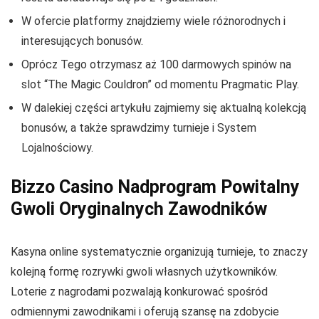
W ofercie platformy znajdziemy wiele różnorodnych i
interesujących bonusów.
Oprócz Tego otrzymasz aż 100 darmowych spinów na
slot “The Magic Couldron” od momentu Pragmatic Play.
W dalekiej części artykułu zajmiemy się aktualną kolekcją
bonusów, a także sprawdzimy turnieje i System
Lojalnościowy.
Bizzo Casino Nadprogram Powitalny
Gwoli Oryginalnych Zawodników
Kasyna online systematycznie organizują turnieje, to znaczy
kolejną formę rozrywki gwoli własnych użytkowników.
Loterie z nagrodami pozwalają konkurować spośród
odmiennymi zawodnikami i oferują szansę na zdobycie