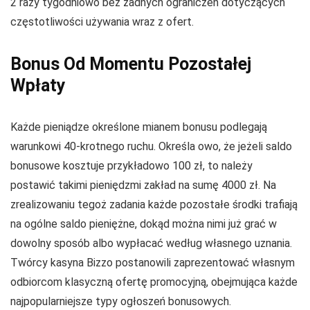
2 razy tygodniowo bez żadnych ograniczeń dotyczących
częstotliwości używania wraz z ofert.
Bonus Od Momentu Pozostałej
Wpłaty
Każde pieniądze określone mianem bonusu podlegają
warunkowi 40-krotnego ruchu. Określa owo, że jeżeli saldo
bonusowe kosztuje przykładowo 100 zł, to należy
postawić takimi pieniędzmi zakład na sumę 4000 zł. Na
zrealizowaniu tegoż zadania każde pozostałe środki trafiają
na ogólne saldo pieniężne, dokąd można nimi już grać w
dowolny sposób albo wypłacać według własnego uznania.
Twórcy kasyna Bizzo postanowili zaprezentować własnym
odbiorcom klasyczną ofertę promocyjną, obejmująca każde
najpopularniejsze typy ogłoszeń bonusowych.