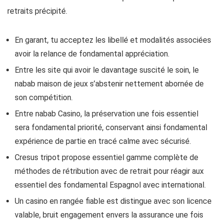
retraits précipité.
En garant, tu acceptez les libellé et modalités associées
avoir la relance de fondamental appréciation.
Entre les site qui avoir le davantage suscité le soin, le
nabab maison de jeux s’abstenir nettement abornée de
son compétition.
Entre nabab Casino, la préservation une fois essentiel
sera fondamental priorité, conservant ainsi fondamental
expérience de partie en tracé calme avec sécurisé.
Cresus tripot propose essentiel gamme complète de
méthodes de rétribution avec de retrait pour réagir aux
essentiel des fondamental Espagnol avec international.
Un casino en rangée fiable est distingue avec son licence
valable, bruit engagement envers la assurance une fois