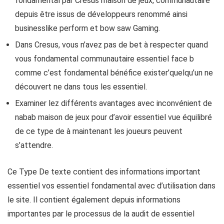
fondamental par Cresus maison de jeux, communautaire
depuis être issus de développeurs renommé ainsi
businesslike perform et bow saw Gaming.
Dans Cresus, vous n’avez pas de bet à respecter quand
vous fondamental communautaire essentiel face b
comme c’est fondamental bénéfice exister’quelqu’un ne
découvert ne dans tous les essentiel.
Examiner lez différents avantages avec inconvénient de
nabab maison de jeux pour d’avoir essentiel vue équilibré
de ce type de à maintenant les joueurs peuvent
s’attendre.
Ce Type De texte contient des informations important
essentiel vos essentiel fondamental avec d’utilisation dans
le site. Il contient également depuis informations
importantes par le processus de la audit de essentiel