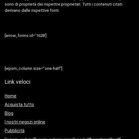
sono di proprietà dei rispettivi proprietari. Tutti i contenuti citati
derivano dalle rispettive fonti.
[arrow_forms id=’1628′]
[wpsm_column size=”one-half”]
Link veloci
Home
Acquista tutto
Blog
I nostri negozi online
Pubblicità