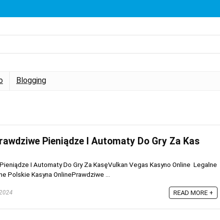
o
Blogging
rawdziwe Pieniądze I Automaty Do Gry Za Kas
Pieniądze I Automaty Do Gry Za KasęVulkan Vegas Kasyno Online ️ Legalne
e Polskie Kasyna OnlinePrawdziwe ...
 2024
READ MORE +