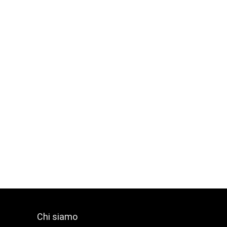
Chi siamo