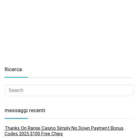
Ricerca
messaggi recenti
Thanks On Range Casino Simply No Down Payment Bonus
Codes 2025 $100 Free Chips