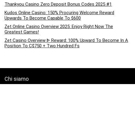
Thankyou Casino Zero Deposit Bonus Codes 2025 #1
Kudos Online Casino: 150% Procuring Welcome Reward
Upwards To Become Capable To $600
Zet Online Casino Overview 2025: Enjoy Right Now The
Greatest Games!
Zet Casino Overview ᐈ Reward: 100% Upward To Become In A
Position To C$750 + Two Hundred Fs
Chi siamo
Valdifassaclimbing.it è un moderno sito Web di confronto e revisione
dei prezzi all-in-one che offre le migliori offerte disponibili su Amazon
e ti tiene aggiornato con gli ultimi blog aggiunti. Tutte le immagini
sono di proprietà dei rispettivi proprietari. Tutti i contenuti citati
derivano dalle rispettive fonti.