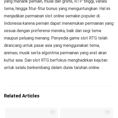
yang menarik pemain, mulai dari grafis, RTP tinggi, variasi
tema, hingga fitur-fitur bonus yang menguntungkan. Hal ini
menjadikan permainan slot online semakin populer di
Indonesia karena pemain dapat menemukan permainan yang
sesuai dengan preferensi mereka, baik dari segi tema
maupun peluang menang. Penyedia game slot RTG telah
dirancang untuk pasar asia yang menggunakan tema,
animasi, musik serta algoritma permainan yang erat akan
kultur asia. Dan slot RTG berfokus menghadirkan kejutan
untuk selalu berkembang dalam dunia taruhan online.
Related Articles