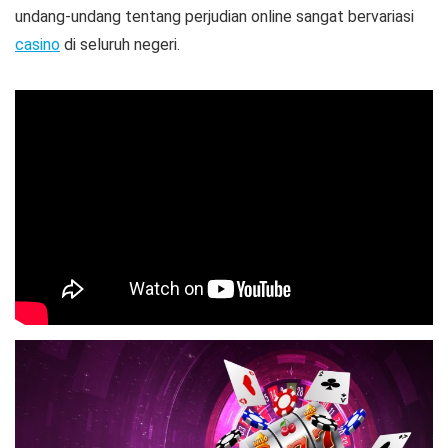
undang-undang tentang perjudian online sangat bervariasi
casino
di seluruh negeri.