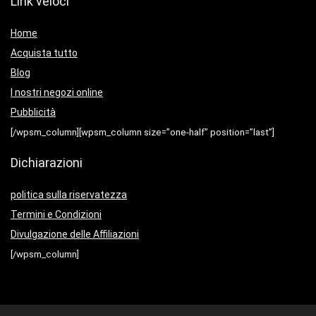
Link veloci
Home
Acquista tutto
Blog
I nostri negozi online
Pubblicità
[/wpsm_column][wpsm_column size=”one-half” position=”last”]
Dichiarazioni
politica sulla riservatezza
Termini e Condizioni
Divulgazione delle Affiliazioni
[/wpsm_column]