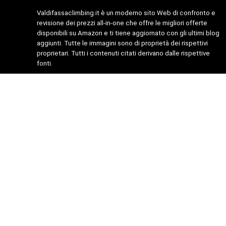
Valdifassaclimbing.it è un moderno sito Web di confronto e
revisione dei prezzi all-in-one che offre le migliori offerte
disponibili su Amazon e ti tiene aggiornato con gli ultimi blog
aggiunti. Tutte le immagini sono di proprietà dei rispettivi
proprietari. Tutti i contenuti citati derivano dalle rispettive
fonti.
2022 © Valdifassaclimbing.it Tutti i diritti riservati