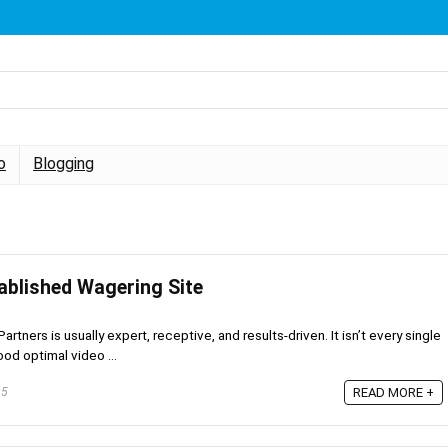
o
Blogging
tablished Wagering Site
rtners is usually expert, receptive, and results-driven. It isn’t every single
ood optimal video ...
25
READ MORE +