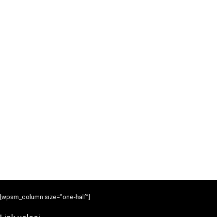
[wpsm_column size=”one-half”]