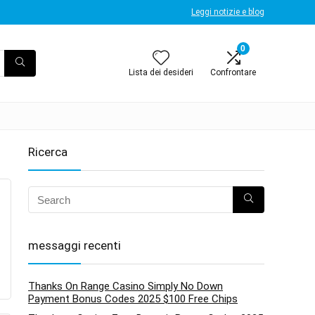
Leggi notizie e blog
0
Lista dei desideri
Confrontare
Ricerca
messaggi recenti
Thanks On Range Casino Simply No Down
Payment Bonus Codes 2025 $100 Free Chips