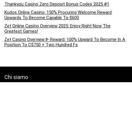
Thankyou Casino Zero Deposit Bonus Codes 2025 #1
Kudos Online Casino: 150% Procuring Welcome Reward
Upwards To Become Capable To $600
Zet Online Casino Overview 2025: Enjoy Right Now The
Greatest Games!
Zet Casino Overview ᐈ Reward: 100% Upward To Become In A
Position To C$750 + Two Hundred Fs
Chi siamo
Valdifassaclimbing.it è un moderno sito Web di confronto e revisione
dei prezzi all-in-one che offre le migliori offerte disponibili su Amazon
e ti tiene aggiornato con gli ultimi blog aggiunti. Tutte le immagini
sono di proprietà dei rispettivi proprietari. Tutti i contenuti citati
derivano dalle rispettive fonti.