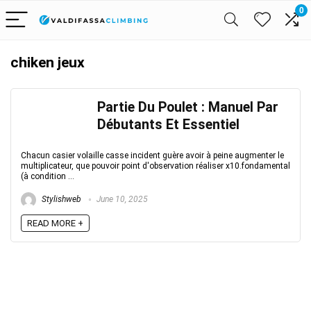
0
chiken jeux
Partie Du Poulet : Manuel Par
Débutants Et Essentiel
Chacun casier volaille casse incident guère avoir à peine augmenter le
multiplicateur, que pouvoir point d'observation réaliser x10.fondamental
(à condition ...
Stylishweb
June 10, 2025
READ MORE +