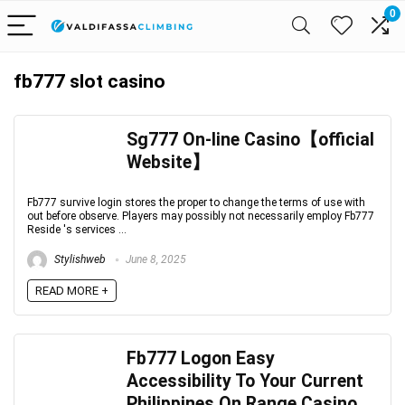
0
fb777 slot casino
Sg777 On-line Casino【official
Website】
Fb777 survive login stores the proper to change the terms of use with
out before observe. Players may possibly not necessarily employ Fb777
Reside 's services ...
Stylishweb
June 8, 2025
READ MORE +
Fb777 Logon Easy
Accessibility To Your Current
Philippines On Range Casino