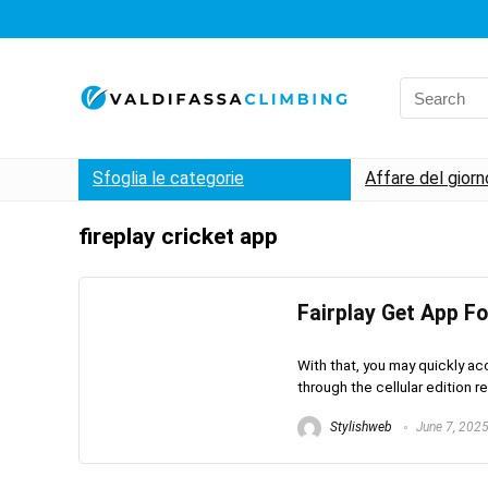
Sfoglia le categorie
Affare del giorn
fireplay cricket app
Fairplay Get App Fo
With that, you may quickly a
through the cellular edition re
Stylishweb
June 7, 202