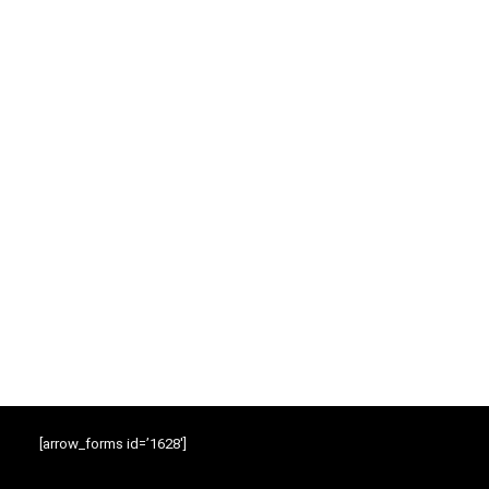
[arrow_forms id=’1628′]