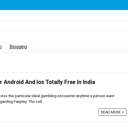
o
Blogging
r Android And Ios Totally Free In India
ccess the particular ideal gambling encounter anytime a person want
garding Fairplay. The cell ...
5
READ MORE +