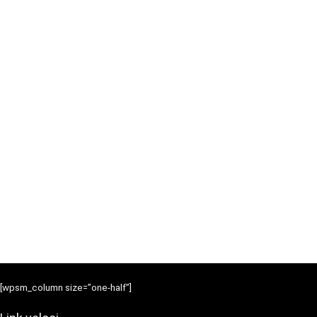
[wpsm_column size=”one-half”]