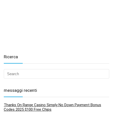
Ricerca
messaggi recenti
Thanks On Range Casino Simply No Down Payment Bonus
Codes 2025 $100 Free Chips