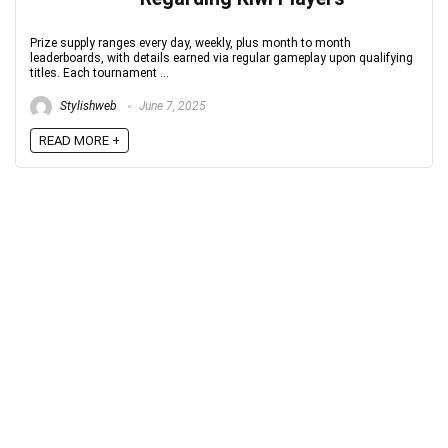
Prize supply ranges every day, weekly, plus month to month
leaderboards, with details earned via regular gameplay upon qualifying
titles. Each tournament ...
Stylishweb
June 7, 2025
READ MORE +